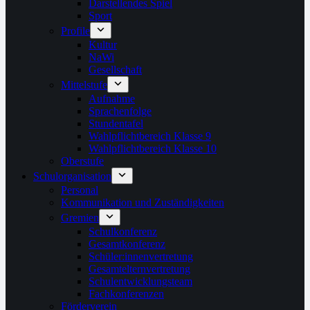
Darstellendes Spiel
Sport
Profile
Kultur
NaWi
Gesellschaft
Mittelstufe
Aufnahme
Sprachenfolge
Stundentafel
Wahlpflichtbereich Klasse 9
Wahlpflichtbereich Klasse 10
Oberstufe
Schulorganisation
Personal
Kommunikation und Zuständigkeiten
Gremien
Schulkonferenz
Gesamtkonferenz
Schüler:innenvertretung
Gesamtelternvertretung
Schulentwicklungsteam
Fachkonferenzen
Förderverein