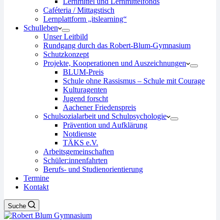
Lernmittel und Lernmittelfonds
Caféteria / Mittagstisch
Lernplattform „itslearning“
Schulleben
Unser Leitbild
Rundgang durch das Robert-Blum-Gymnasium
Schutzkonzept
Projekte, Kooperationen und Auszeichnungen
BLUM-Preis
Schule ohne Rassismus – Schule mit Courage
Kulturagenten
Jugend forscht
Aachener Friedenspreis
Schulsozialarbeit und Schulpsychologie
Prävention und Aufklärung
Notdienste
TÄKS e.V.
Arbeitsgemeinschaften
Schüler:innenfahrten
Berufs- und Studienorientierung
Termine
Kontakt
Suche