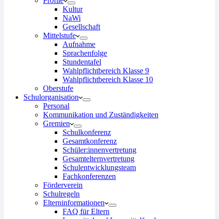
Profile
Kultur
NaWi
Gesellschaft
Mittelstufe
Aufnahme
Sprachenfolge
Stundentafel
Wahlpflichtbereich Klasse 9
Wahlpflichtbereich Klasse 10
Oberstufe
Schulorganisation
Personal
Kommunikation und Zuständigkeiten
Gremien
Schulkonferenz
Gesamtkonferenz
Schüler:innenvertretung
Gesamtelternvertretung
Schulentwicklungsteam
Fachkonferenzen
Förderverein
Schulregeln
Elterninformationen
FAQ für Eltern