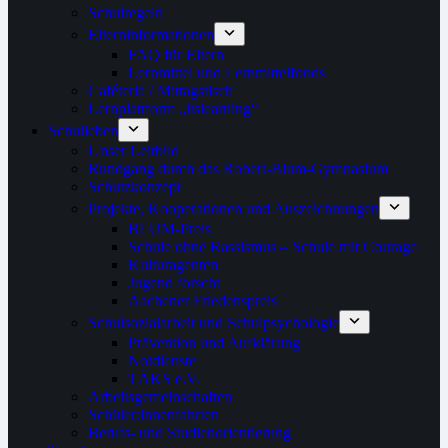
Schulregeln
Elterninformationen
FAQ für Eltern
Lernmittel und Lernmittelfonds
Caféteria / Mittagstisch
Lernplattform „itslearning“
Schulleben
Unser Leitbild
Rundgang durch das Robert-Blum-Gymnasium
Schutzkonzept
Projekte, Kooperationen und Auszeichnungen
BLUM-Preis
Schule ohne Rassismus – Schule mit Courage
Kulturagenten
Jugend forscht
Aachener Friedenspreis
Schulsozialarbeit und Schulpsychologie
Prävention und Aufklärung
Notdienste
TÄKS e.V.
Arbeitsgemeinschaften
Schüler:innenfahrten
Berufs- und Studienorientierung