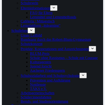
Schulregeln
Elterninformationen
FAQ für Eltern
Lernmittel und Lernmittelfonds
Caféteria / Mittagstisch
Lernplattform „itslearning“
Schulleben
Unser Leitbild
Rundgang durch das Robert-Blum-Gymnasium
Schutzkonzept
Projekte, Kooperationen und Auszeichnungen
BLUM-Preis
Schule ohne Rassismus – Schule mit Courage
Kulturagenten
Jugend forscht
Aachener Friedenspreis
Schulsozialarbeit und Schulpsychologie
Prävention und Aufklärung
Notdienste
TÄKS e.V.
Arbeitsgemeinschaften
Schüler:innenfahrten
Berufs- und Studienorientierung