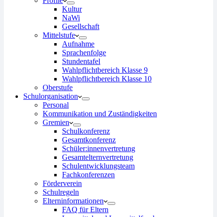
Profile
Kultur
NaWi
Gesellschaft
Mittelstufe
Aufnahme
Sprachenfolge
Stundentafel
Wahlpflichtbereich Klasse 9
Wahlpflichtbereich Klasse 10
Oberstufe
Schulorganisation
Personal
Kommunikation und Zuständigkeiten
Gremien
Schulkonferenz
Gesamtkonferenz
Schüler:innenvertretung
Gesamtelternvertretung
Schulentwicklungsteam
Fachkonferenzen
Förderverein
Schulregeln
Elterninformationen
FAQ für Eltern