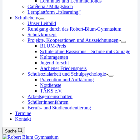
Lernmittel und Lernmittelfonds
Caféteria / Mittagstisch
Lernplattform „itslearning“
Schulleben
Unser Leitbild
Rundgang durch das Robert-Blum-Gymnasium
Schutzkonzept
Projekte, Kooperationen und Auszeichnungen
BLUM-Preis
Schule ohne Rassismus – Schule mit Courage
Kulturagenten
Jugend forscht
Aachener Friedenspreis
Schulsozialarbeit und Schulpsychologie
Prävention und Aufklärung
Notdienste
TÄKS e.V.
Arbeitsgemeinschaften
Schüler:innenfahrten
Berufs- und Studienorientierung
Termine
Kontakt
Suche