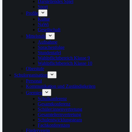
Darstellendes Spiel
Sport
Profile
Kultur
NaWi
Gesellschaft
Mittelstufe
Aufnahme
Sprachenfolge
Stundentafel
Wahlpflichtbereich Klasse 9
Wahlpflichtbereich Klasse 10
Oberstufe
Schulorganisation
Personal
Kommunikation und Zuständigkeiten
Gremien
Schulkonferenz
Gesamtkonferenz
Schüler:innenvertretung
Gesamtelternvertretung
Schulentwicklungsteam
Fachkonferenzen
Förderverein