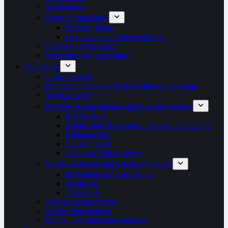
Schulregeln
Elterninformationen
FAQ für Eltern
Lernmittel und Lernmittelfonds
Caféteria / Mittagstisch
Lernplattform „itslearning“
Schulleben
Unser Leitbild
Rundgang durch das Robert-Blum-Gymnasium
Schutzkonzept
Projekte, Kooperationen und Auszeichnungen
BLUM-Preis
Schule ohne Rassismus – Schule mit Courage
Kulturagenten
Jugend forscht
Aachener Friedenspreis
Schulsozialarbeit und Schulpsychologie
Prävention und Aufklärung
Notdienste
TÄKS e.V.
Arbeitsgemeinschaften
Schüler:innenfahrten
Berufs- und Studienorientierung