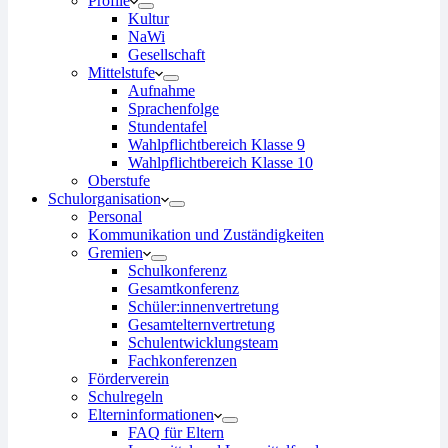
Profile
Kultur
NaWi
Gesellschaft
Mittelstufe
Aufnahme
Sprachenfolge
Stundentafel
Wahlpflichtbereich Klasse 9
Wahlpflichtbereich Klasse 10
Oberstufe
Schulorganisation
Personal
Kommunikation und Zuständigkeiten
Gremien
Schulkonferenz
Gesamtkonferenz
Schüler:innenvertretung
Gesamtelternvertretung
Schulentwicklungsteam
Fachkonferenzen
Förderverein
Schulregeln
Elterninformationen
FAQ für Eltern