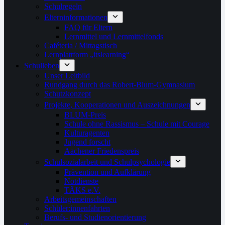
Schulregeln
Elterninformationen
FAQ für Eltern
Lernmittel und Lernmittelfonds
Caféteria / Mittagstisch
Lernplattform „itslearning“
Schulleben
Unser Leitbild
Rundgang durch das Robert-Blum-Gymnasium
Schutzkonzept
Projekte, Kooperationen und Auszeichnungen
BLUM-Preis
Schule ohne Rassismus – Schule mit Courage
Kulturagenten
Jugend forscht
Aachener Friedenspreis
Schulsozialarbeit und Schulpsychologie
Prävention und Aufklärung
Notdienste
TÄKS e.V.
Arbeitsgemeinschaften
Schüler:innenfahrten
Berufs- und Studienorientierung