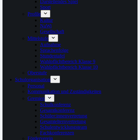
Darstellendes Spiel
Sport
Profile
Kultur
NaWi
Gesellschaft
Mittelstufe
Aufnahme
Sprachenfolge
Stundentafel
Wahlpflichtbereich Klasse 9
Wahlpflichtbereich Klasse 10
Oberstufe
Schulorganisation
Personal
Kommunikation und Zuständigkeiten
Gremien
Schulkonferenz
Gesamtkonferenz
Schüler:innenvertretung
Gesamtelternvertretung
Schulentwicklungsteam
Fachkonferenzen
Förderverein