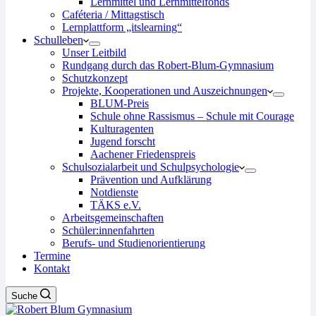
Lernmittel und Lernmittelfonds
Caféteria / Mittagstisch
Lernplattform „itslearning“
Schulleben
Unser Leitbild
Rundgang durch das Robert-Blum-Gymnasium
Schutzkonzept
Projekte, Kooperationen und Auszeichnungen
BLUM-Preis
Schule ohne Rassismus – Schule mit Courage
Kulturagenten
Jugend forscht
Aachener Friedenspreis
Schulsozialarbeit und Schulpsychologie
Prävention und Aufklärung
Notdienste
TÄKS e.V.
Arbeitsgemeinschaften
Schüler:innenfahrten
Berufs- und Studienorientierung
Termine
Kontakt
Suche