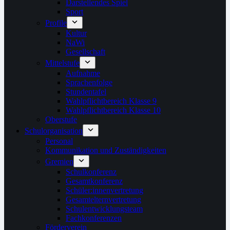
Darstellendes Spiel
Sport
Profile
Kultur
NaWi
Gesellschaft
Mittelstufe
Aufnahme
Sprachenfolge
Stundentafel
Wahlpflichtbereich Klasse 9
Wahlpflichtbereich Klasse 10
Oberstufe
Schulorganisation
Personal
Kommunikation und Zuständigkeiten
Gremien
Schulkonferenz
Gesamtkonferenz
Schüler:innenvertretung
Gesamtelternvertretung
Schulentwicklungsteam
Fachkonferenzen
Förderverein