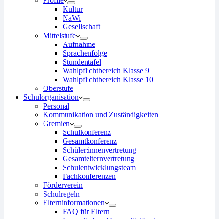
Profile
Kultur
NaWi
Gesellschaft
Mittelstufe
Aufnahme
Sprachenfolge
Stundentafel
Wahlpflichtbereich Klasse 9
Wahlpflichtbereich Klasse 10
Oberstufe
Schulorganisation
Personal
Kommunikation und Zuständigkeiten
Gremien
Schulkonferenz
Gesamtkonferenz
Schüler:innenvertretung
Gesamtelternvertretung
Schulentwicklungsteam
Fachkonferenzen
Förderverein
Schulregeln
Elterninformationen
FAQ für Eltern