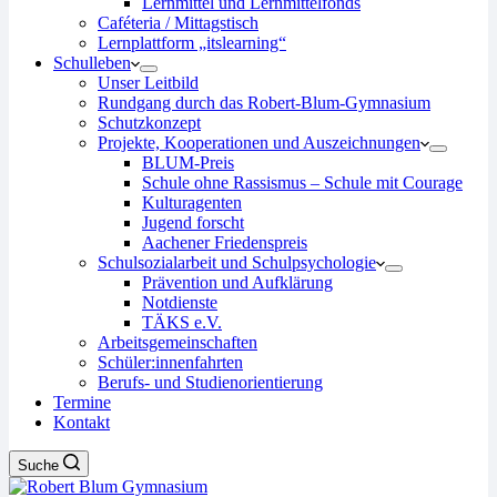
Lernmittel und Lernmittelfonds
Caféteria / Mittagstisch
Lernplattform „itslearning“
Schulleben
Unser Leitbild
Rundgang durch das Robert-Blum-Gymnasium
Schutzkonzept
Projekte, Kooperationen und Auszeichnungen
BLUM-Preis
Schule ohne Rassismus – Schule mit Courage
Kulturagenten
Jugend forscht
Aachener Friedenspreis
Schulsozialarbeit und Schulpsychologie
Prävention und Aufklärung
Notdienste
TÄKS e.V.
Arbeitsgemeinschaften
Schüler:innenfahrten
Berufs- und Studienorientierung
Termine
Kontakt
Suche