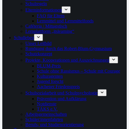
Schulregeln
Elterninformationen
FAQ für Eltern
Lernmittel und Lernmittelfonds
Caféteria / Mittagstisch
Lernplattform „itslearning“
Schulleben
Unser Leitbild
Rundgang durch das Robert-Blum-Gymnasium
Schutzkonzept
Projekte, Kooperationen und Auszeichnungen
BLUM-Preis
Schule ohne Rassismus – Schule mit Courage
Kulturagenten
Jugend forscht
Aachener Friedenspreis
Schulsozialarbeit und Schulpsychologie
Prävention und Aufklärung
Notdienste
TÄKS e.V.
Arbeitsgemeinschaften
Schüler:innenfahrten
Berufs- und Studienorientierung