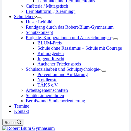
Lernmittel und Lernmittelfonds
Caféteria / Mittagstisch
Lernplattform „itslearning“
Schulleben
Unser Leitbild
Rundgang durch das Robert-Blum-Gymnasium
Schutzkonzept
Projekte, Kooperationen und Auszeichnungen
BLUM-Preis
Schule ohne Rassismus – Schule mit Courage
Kulturagenten
Jugend forscht
Aachener Friedenspreis
Schulsozialarbeit und Schulpsychologie
Prävention und Aufklärung
Notdienste
TÄKS e.V.
Arbeitsgemeinschaften
Schüler:innenfahrten
Berufs- und Studienorientierung
Termine
Kontakt
Suche