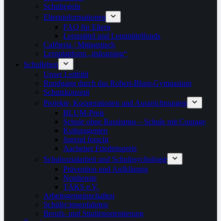
Schulregeln
Elterninformationen
FAQ für Eltern
Lernmittel und Lernmittelfonds
Caféteria / Mittagstisch
Lernplattform „itslearning“
Schulleben
Unser Leitbild
Rundgang durch das Robert-Blum-Gymnasium
Schutzkonzept
Projekte, Kooperationen und Auszeichnungen
BLUM-Preis
Schule ohne Rassismus – Schule mit Courage
Kulturagenten
Jugend forscht
Aachener Friedenspreis
Schulsozialarbeit und Schulpsychologie
Prävention und Aufklärung
Notdienste
TÄKS e.V.
Arbeitsgemeinschaften
Schüler:innenfahrten
Berufs- und Studienorientierung