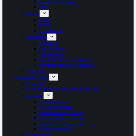
Darstellendes Spiel
Sport
Profile
Kultur
NaWi
Gesellschaft
Mittelstufe
Aufnahme
Sprachenfolge
Stundentafel
Wahlpflichtbereich Klasse 9
Wahlpflichtbereich Klasse 10
Oberstufe
Schulorganisation
Personal
Kommunikation und Zuständigkeiten
Gremien
Schulkonferenz
Gesamtkonferenz
Schüler:innenvertretung
Gesamtelternvertretung
Schulentwicklungsteam
Fachkonferenzen
Förderverein