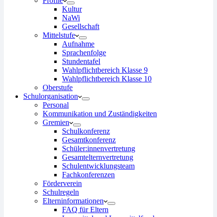
Profile
Kultur
NaWi
Gesellschaft
Mittelstufe
Aufnahme
Sprachenfolge
Stundentafel
Wahlpflichtbereich Klasse 9
Wahlpflichtbereich Klasse 10
Oberstufe
Schulorganisation
Personal
Kommunikation und Zuständigkeiten
Gremien
Schulkonferenz
Gesamtkonferenz
Schüler:innenvertretung
Gesamtelternvertretung
Schulentwicklungsteam
Fachkonferenzen
Förderverein
Schulregeln
Elterninformationen
FAQ für Eltern